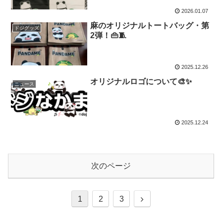
2026.01.07
麻のオリジナルトートバッグ・第
ドジグッズ
2弾！👜🧵
2025.12.26
オリジナルロゴについて🎨✨
ニュース
2025.12.24
次のページ
次
1
2
3
へ